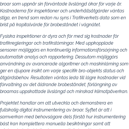
broar som uppnår sin förväntade livslängd ökar för varje år.
Kostnaderna för inspektioner och underhållsåtgärder väntas
stiga, en trend som redan nu syns i Trafikverkets data som en
brist på kapitalvärde för brobeståndet i vägnätet.
Fysiska inspektioner är dyra och för med sig kostnader för
trafikregleringar och trafikstörningar. Med uppkopplade
sensorer möjliggörs en kontinuerlig informationsförsörjning och
automatisk analys och rapportering. Dessutom möjliggörs
användning av avancerade algoritmer och maskinlärning som
ger en djupare insikt om varje specifik bro-objekts status och
åtgärdsbehov. Resultaten väntas leda till lägre kostnader vid
förvaltning av det åldrande brobeståndet, förlängning av
broarnas uppskattade livslängd och minskad klimatpåverkan.
Projektet handlar om att utveckla och demonstrera en
fullskalig digital instrumentering av broar. Syftet är att i
samverkan med behovsägare dels förstå hur instrumentering
bäst kan komplettera manuella besiktningar samt att