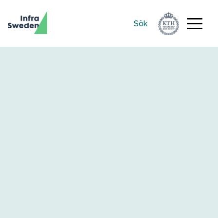
Sök
Sök
efter: