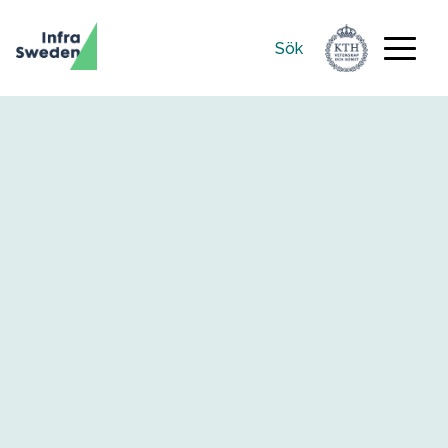
Sök
Sök
efter: