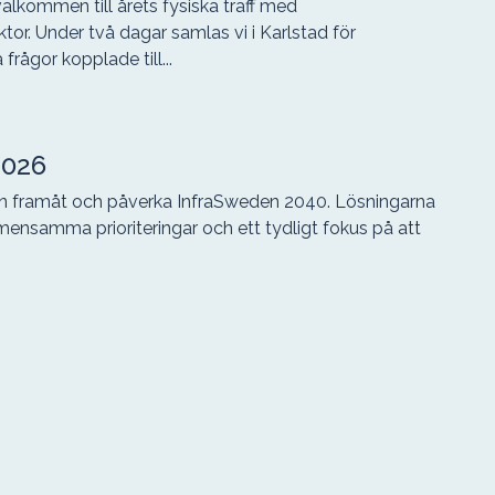
lkommen till årets fysiska träff med
tor. Under två dagar samlas vi i Karlstad för
frågor kopplade till...
2026
en framåt och påverka InfraSweden 2040. Lösningarna
emensamma prioriteringar och ett tydligt fokus på att