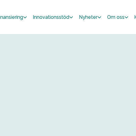
inansiering
Innovationsstöd
Nyheter
Om oss