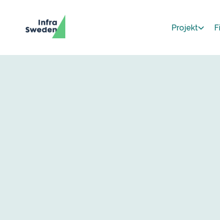
Projekt
F