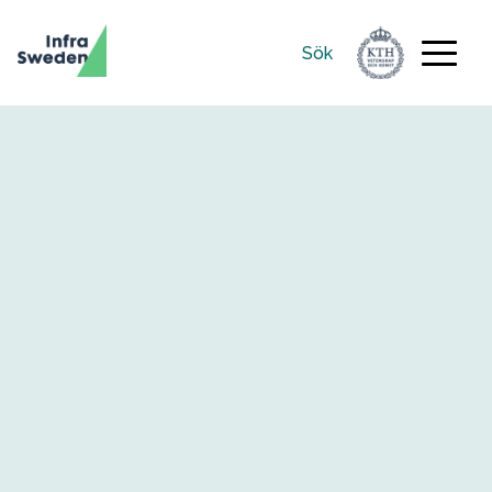
Sök
Sök
efter: