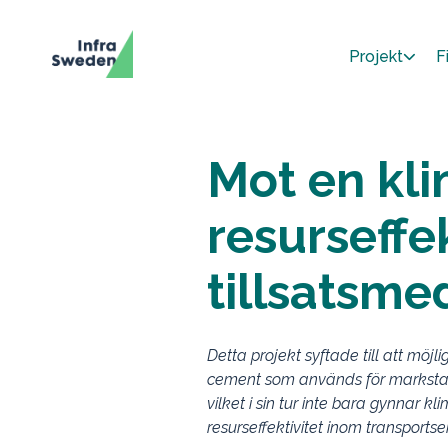
Projekt
F
Mot en kli
resurseffe
tillsatsme
Detta projekt syftade till att möjl
cement som används för markstabili
vilket i sin tur inte bara gynnar
resurseffektivitet inom transportse