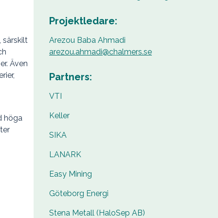
Projektledare:
Arezou Baba Ahmadi
 särskilt
arezou.ahmadi@chalmers.se
ch
er. Även
rier,
Partners:
VTI
Keller
ed höga
ter
SIKA
LANARK
Easy Mining
Göteborg Energi
Stena Metall (HaloSep AB)