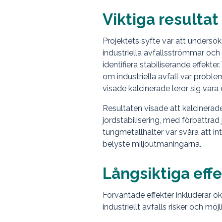
Viktiga resulta
Projektets syfte var att undersöka
industriella avfallsströmmar och
identifiera stabiliserande effek
om industriella avfall var proble
visade kalcinerade leror sig vara
Resultaten visade att kalcinerad
jordstabilisering, med förbättrad
tungmetallhalter var svåra att int
belyste miljöutmaningarna.
Långsiktiga eff
Förväntade effekter inkluderar ö
industriellt avfalls risker och möjl