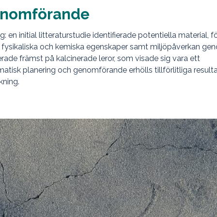
enomförande
 en initial litteraturstudie identifierade potentiella material, fö
a fysikaliska och kemiska egenskaper samt miljöpåverkan ge
rade främst på kalcinerade leror, som visade sig vara ett
isk planering och genomförande erhölls tillförlitliga resultat
kning.