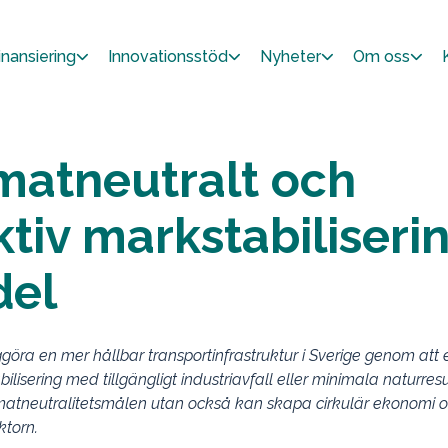
inansiering
Innovationsstöd
Nyheter
Om oss
matneutralt och
ktiv markstabiliseri
del
iggöra en mer hållbar transportinfrastruktur i Sverige genom att 
sering med tillgängligt industriavfall eller minimala naturresu
 klimatneutralitetsmålen utan också kan skapa cirkulär ekonomi 
ktorn.