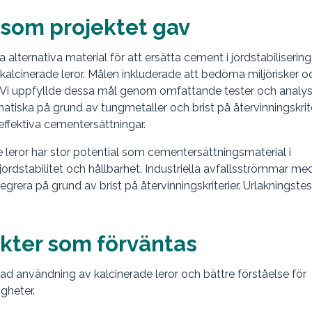
t som projektet gav
 alternativa material för att ersätta cement i jordstabilisering,
 kalcinerade leror. Målen inkluderade att bedöma miljörisker o
ter. Vi uppfyllde dessa mål genom omfattande tester och analys
matiska på grund av tungmetaller och brist på återvinningskrite
 effektiva cementersättningar.
e leror har stor potential som cementersättningsmaterial i
 jordstabilitet och hållbarhet. Industriella avfallsströmmar m
egrera på grund av brist på återvinningskriterier. Urlakningstes
ekter som förväntas
kad användning av kalcinerade leror och bättre förståelse för
igheter.