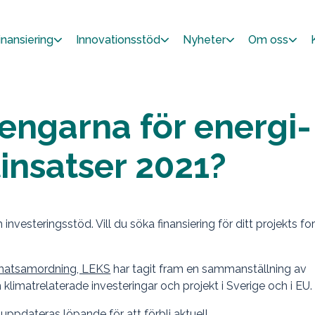
inansiering
Innovationsstöd
Nyheter
Om oss
pengarna för energi-
insatser 2021?
nvesteringsstöd. Vill du söka finansiering för ditt projekts for
limatsamordning, LEKS
har tagit fram en sammanställning av
h klimatrelaterade investeringar och projekt i Sverige och i EU.
pdateras löpande för att förbli aktuell.