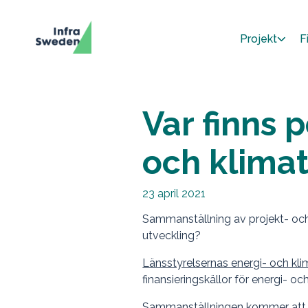
Projekt
F
Var finns 
och klimat
23 april 2021
Sammanställning av projekt- och i
utveckling?
Länsstyrelsernas energi- och k
finansieringskällor för energi- oc
Sammanställningen kommer att up