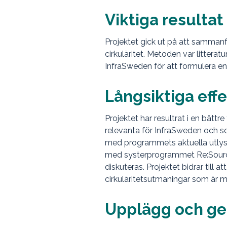
Viktiga resulta
Projektet gick ut på att samma
cirkuläritet. Metoden var littera
InfraSweden för att formulera en
Långsiktiga eff
Projektet har resultrat i en bätt
relevanta för InfraSweden och so
med programmets aktuella utlysni
med systerprogrammet Re:Source.
diskuteras. Projektet bidrar til
cirkuläritetsutmaningar som är m
Upplägg och g