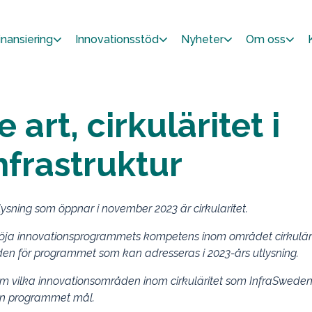
inansiering
Innovationsstöd
Nyheter
Om oss
e art, cirkuläritet i
nfrastruktur
ysning som öppnar i november 2023 är cirkularitet.
 höja innovationsprogrammets kompetens inom området cirkulär
en för programmet som kan adresseras i 2023-års utlysning.
ram vilka innovationsområden inom cirkuläritet som InfraSweden
ån programmet mål.