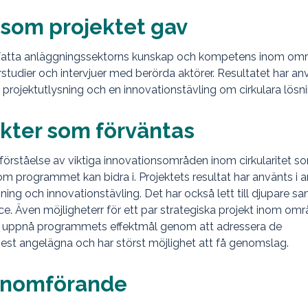
t som projektet gav
nfatta anläggningssektorns kunskap och kompetens inom om
turstudier och intervjuer med berörda aktörer. Resultatet har a
 projektutlysning och en innovationstävling om cirkulara lösni
ekter som förväntas
re förståelse av viktiga innovationsområden inom cirkularitet s
m programmet kan bidra i. Projektets resultat har använts i a
ng och innovationstävling. Det har också lett till djupare s
 Även möjligheterr för ett par strategiska projekt inom omr
l att uppnå programmets effektmål genom att adressera de
est angelägna och har störst möjlighet att få genomslag.
enomförande