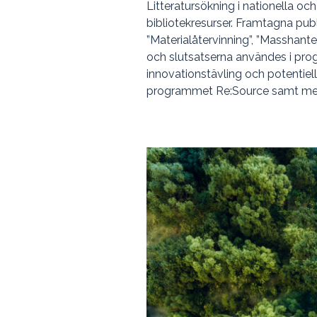
Litteratursökning i nationella oc
bibliotekresurser. Framtagna pu
”Materialåtervinning”, ”Masshante
och slutsatserna användes i pro
innovationstävling och potentiell
programmet Re:Source samt med