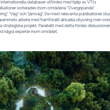
h internationella databaser utfördes med hjälp av VTI:s
blikationer sorterades inom områdena ”Övergripande”,
ring”, ”Väg” och ”järnväg”. De mest relevanta publikationer st
grammets arbete med framförallt aktuella utlysning men ock
a strategiska projekt. Parallellt med detta fördes diskussion
 några experter inom området.