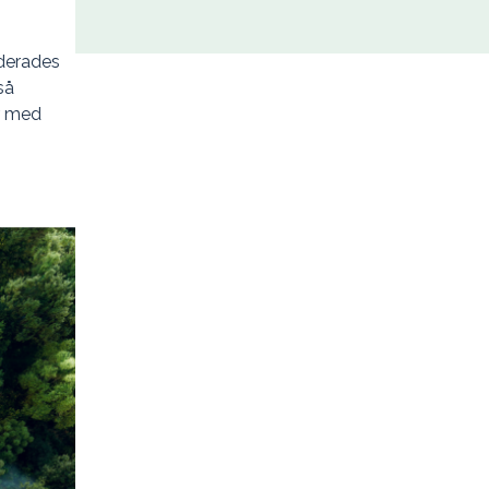
uderades
så
er med