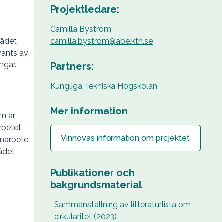
Projektledare:
Camilla Byström
camilla.bystrom@abe.kth.se
rådet
nvänts av
ngar.
Partners:
Kungliga Tekniska Högskolan
Mer information
om är
rbetet
Vinnovas information om projektet
amarbete
ådet
Publikationer och
bakgrundsmaterial
Sammanställning av litteraturlista om
cirkularitet (2023)