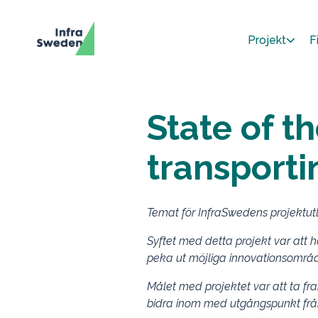
Projekt
F
State of th
transporti
Temat för InfraSwedens projektutl
Syftet med detta projekt var att
peka ut möjliga innovationsområd
Målet med projektet var att ta f
bidra inom med utgångspunkt fr