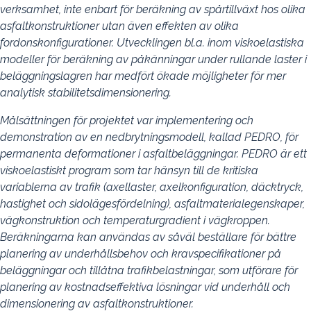
verksamhet, inte enbart för beräkning av spårtillväxt hos olika
asfaltkonstruktioner utan även effekten av olika
fordonskonfigurationer. Utvecklingen bl.a. inom viskoelastiska
modeller för beräkning av påkänningar under rullande laster i
beläggningslagren har medfört ökade möjligheter för mer
analytisk stabilitetsdimensionering.
Målsättningen för projektet var implementering och
demonstration av en nedbrytningsmodell, kallad PEDRO, för
permanenta deformationer i asfaltbeläggningar. PEDRO är ett
viskoelastiskt program som tar hänsyn till de kritiska
variablerna av trafik (axellaster, axelkonfiguration, däcktryck,
hastighet och sidolägesfördelning), asfaltmaterialegenskaper,
vägkonstruktion och temperaturgradient i vägkroppen.
Beräkningarna kan användas av såväl beställare för bättre
planering av underhållsbehov och kravspecifikationer på
beläggningar och tillåtna trafikbelastningar, som utförare för
planering av kostnadseffektiva lösningar vid underhåll och
dimensionering av asfaltkonstruktioner.