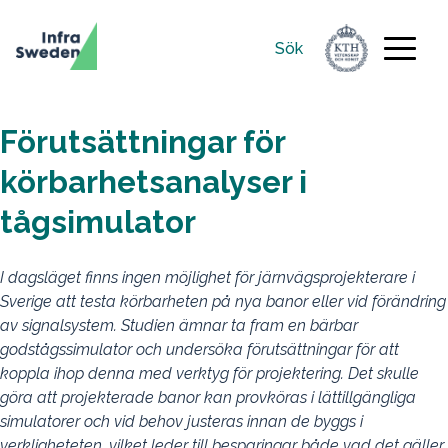
Sök
Sök
efter:
Förutsättningar för
körbarhetsanalyser i
tågsimulator
I dagsläget finns ingen möjlighet för järnvägsprojekterare i
Sverige att testa körbarheten på nya banor eller vid förändring
av signalsystem. Studien ämnar ta fram en bärbar
godstågssimulator och undersöka förutsättningar för att
koppla ihop denna med verktyg för projektering. Det skulle
göra att projekterade banor kan provköras i lättillgängliga
simulatorer och vid behov justeras innan de byggs i
verkligheteten, vilket leder till besparingar både vad det gäller