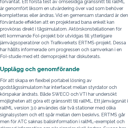
förväntat. Ett första test av ömsesidiga gränssnitt till railML
är genomfört liksom en utvärdering över vad som behöver
kompletteras eller ändras. Vid en gemensam standard är den
förväntade effekten att en projekterad bana enkelt kan
provköras direkt i tågsimulatorn. Aktörskonstellationen för
ett kommande FoI-projekt bör utvidgas till ytterligare
järnvägsoperatörer och Trafikverkets ERTMS-projekt. Dessa
har hållits informerade om progressen och samverkan i en
FoI-studie med ett demoprojekt har diskuterats.
Upplägg och genomförande
För att skapa en flexibel portabel lösning av
godstågssimulatorn har interfacet mellan styrdator och
körspakar ändrats. Både SWECO och VTI har undersökt
möjligheten att göra ett gränssnitt till railML. Ett järnvägsnät i
railML version 3.0 användes där två stationer med olika
signalsystem och ett spår mellan dem beskrivs. ERTMS går
men för ATC saknas balisinformation i railML-exemplet och