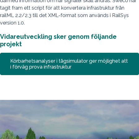
därmed information om när signaler skall ändras. Sweco har
tagit fram ett script för att konvertera infrastruktur från
railML 2.2/2.3 till det XML-format som används i RailSys
version 1.0.
Vidareutveckling sker genom följande
projekt
Körbarhetsanalyser i tågsimulator ger möjlighet att
i förväg prova infrastruktur