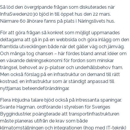
Så löd den övergripande frågan som diskuterades när
InfraSweden2030 bjöd in till öppet hus den 22 mars.
Närmare 60 åhörare fanns på plats i Näringslivets hus.
För att göra frågan så konkret som möjligt uppmanades
deltagarna att gå in på en webbsida och göra inlägg om den
framtida utvecklingen både när det gäller väg och järnväg.
Och många tog chansen – här fördes bland annat idéer om
en växande delningsekonomi för fordon som minskar
trängsel, behovet av p-platser och underhållsbehov fram.
Men också förslag på en infrastruktur on demand till rätt
kostnad, en infrastruktur som är ständigt anpassad till
nyttjarnas beteendeförändringar.
Flera inbjudna talare bjöd också på intressanta spaningar.
Svante Hagman, ordförande i styrelsen för Sveriges
Byggindustrier, poängterade att transportinfrastrukturen
måste planeras utifrån de krav som både
klimatomställningen och integrationen (ihop med IT-teknik)