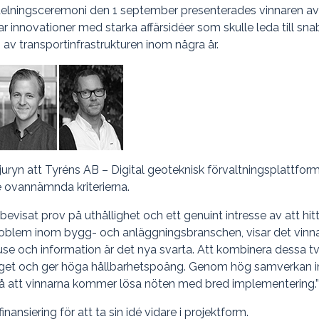
utdelningsceremoni den 1 september presenterades vinnaren av
r innovationer med starka affärsidéer som skulle leda till sn
 av transportinfrastrukturen inom några år.
uryn att Tyréns AB – Digital geoteknisk förvaltningsplattform
 ovannämnda kriterierna.
bevisat prov på uthållighet och ett genuint intresse av att hit
 problem inom bygg- och anläggningsbranschen, visar det vin
-use och information är det nya svarta. Att kombinera dessa tv
raget och ger höga hållbarhetspoäng. Genom hög samverkan 
å att vinnarna kommer lösa nöten med bred implementering.
nansiering för att ta sin idé vidare i projektform.