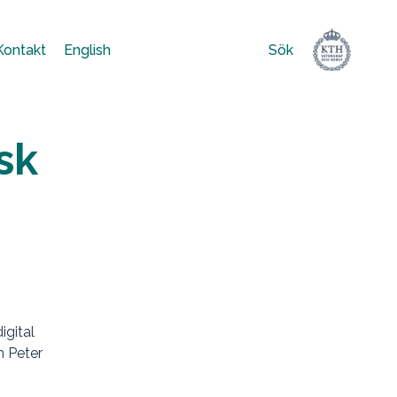
Kontakt
English
Sök
Sök
efter:
sk
igital
h Peter