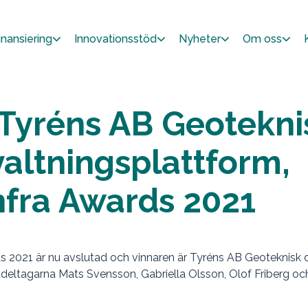
inansiering
Innovationsstöd
Nyheter
Om oss
ll Tyréns AB Geotekni
rvaltningsplattform,
Infra Awards 2021
s 2021 är nu avslutad och vinnaren är Tyréns AB Geoteknisk d
jektdeltagarna Mats Svensson, Gabriella Olsson, Olof Friberg oc