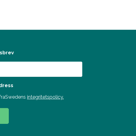
tsbrev
adress
InfraSwedens
integritetspolicy.