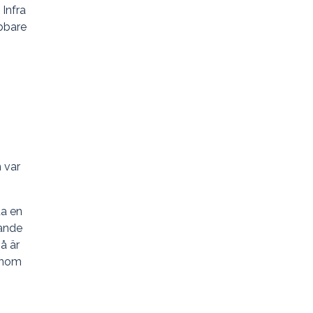
 Infra
abbare
 var
ta en
nande
å är
inom
”