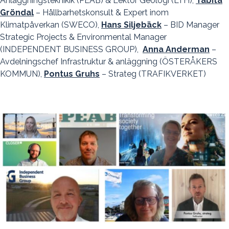
Anläggningsteknikik (PEAB) & Lektor Geologi (LTH),
Tabita
Gröndal
– Hållbarhetskonsult & Expert inom
Klimatpåverkan (SWECO),
Hans Siljebäck
– BID Manager
Strategic Projects & Environmental Manager
(INDEPENDENT BUSINESS GROUP),
Anna Anderman
–
Avdelningschef Infrastruktur & anläggning (ÖSTERÅKERS
KOMMUN),
Pontus Gruhs
– Strateg (TRAFIKVERKET)