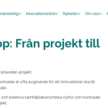
inansiering
Innovationsstöd
Nyheter
Om oss
: Från projekt till
nfraSweden-projekt.
kostnader är ofta avgörande för att innovationer ska bli
upp.
era och beskriva samhällsekonomiska nyttor och kostnader.
jekt.