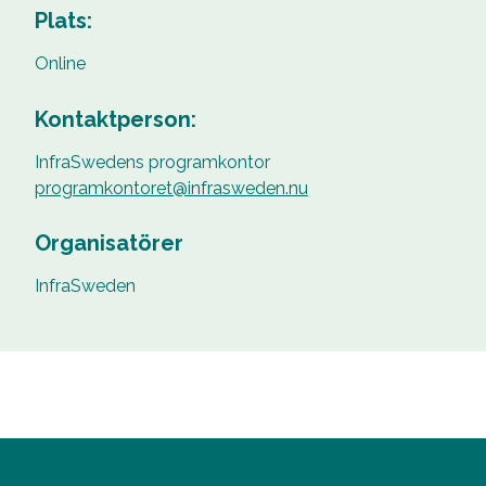
Plats:
Online
Kontaktperson:
InfraSwedens programkontor
programkontoret@infrasweden.nu
Organisatörer
InfraSweden