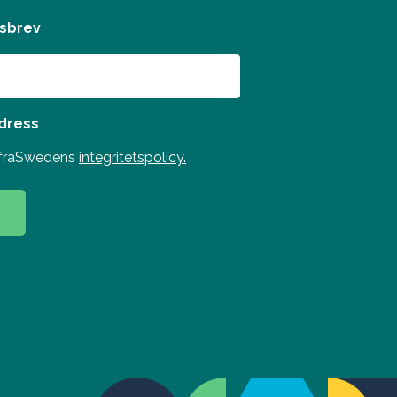
tsbrev
adress
InfraSwedens
integritetspolicy.