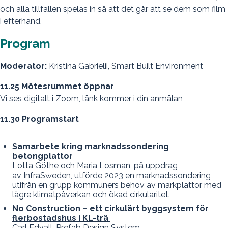
och alla tillfällen spelas in så att det går att se dem som film
i efterhand.
Program
Moderator:
Kristina Gabrielii, Smart Built Environment
11.25 Mötesrummet öppnar
Vi ses digitalt i Zoom, länk kommer i din anmälan
11.30 Programstart
Samarbete kring marknadssondering
betongplattor
Lotta Göthe och Maria Losman, på uppdrag
av
InfraSweden
, utförde 2023 en marknadssondering
utifrån en grupp kommuners behov av markplattor med
lägre klimatpåverkan och ökad cirkularitet.
No Construction – ett cirkulärt byggsystem för
flerbostadshus i KL-trä
Carl Edvall, Prefab Design System