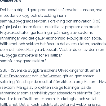
Onlineevent
Det har aldrig tidigare producerats så mycket kunskap, nya
metoder, verktyg och utveckling inom
samhällsbyggnadssektorn. Forskning och innovation (FoI)
pågår just nu inom flera stora initiativ, program och projekt.
Projektresultaten ger lösningar på många av sektorns
utmaningar vad det gäller ekonomisk, ekologisk och social
hållbarhet och sektorn behöver ta del av resultaten, använda
dem och utveckla nya arbetssätt. Visst är du en av dem som
vill bygga kompetens för en hållbar
samhällsbyggnadssektor?
SBUF
(Svenska Byggbranschens Utvecklingsfond),
Smart
Built Environment
och
InfraSweden
gör en gemensam
satsning för att sprida resultat från aktuella projekt som drivs
i sektorn. Många av projekten ska ge lösningar på de
utmaningar som samhällsbyggnadssektorn står inför. Det
handlar framförallt om ekonomisk, ekologisk och social
hållbarhet. Det är kostnadsfritt att delta vid webbinarierna,