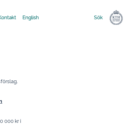
Kontakt
English
Sök
Sök
efter:
förslag.
n
0 000 kr i