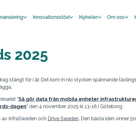
inansiering
Innovationsstöd
Nyheter
Om oss
ds 2025
rag stängt för i år. Det kom in nio stycken spännande tävlings
rlägga.
inariet ”
Så gör data från mobila enheter infrastrukture
wards-dagen
” den 4 november 2025 kl 13-16 i Göteborg.
s av InfraSweden och
Drive Sweden
. Den bästa idén vinner 50