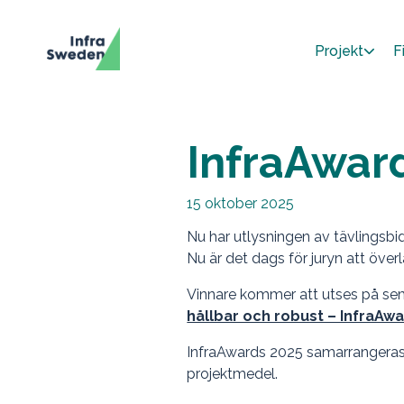
Projekt
F
InfraAwar
15 oktober 2025
Nu har utlysningen av tävlingsbid
Nu är det dags för juryn att öve
Vinnare kommer att utses på sem
hållbar och robust – InfraA
InfraAwards 2025 samarrangera
projektmedel.